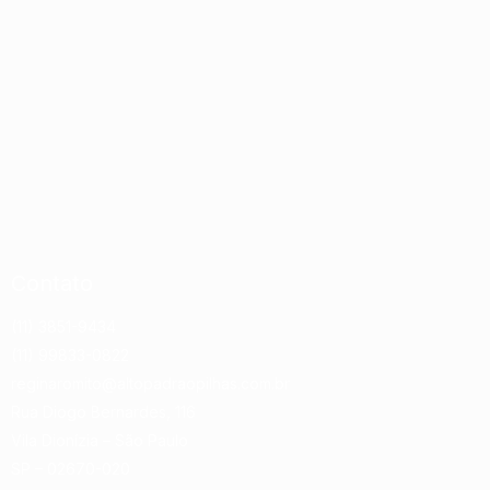
Contato
(11) 3851-9434
(11) 99833-0822
reginaromito@altopadraopilhas.com.br
Rua Diogo Bernardes, 116
Vila Dionízia – São Paulo
SP – 02670-020