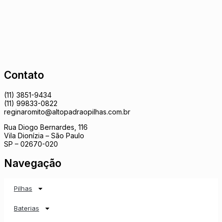
Contato
(11) 3851-9434
(11) 99833-0822
reginaromito@altopadraopilhas.com.br
Rua Diogo Bernardes, 116
Vila Dionízia – São Paulo
SP – 02670-020
Navegação
Pilhas
Baterias