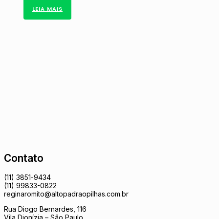
LEIA MAIS
Contato
(11) 3851-9434
(11) 99833-0822
reginaromito@altopadraopilhas.com.br
Rua Diogo Bernardes, 116
Vila Dionízia – São Paulo