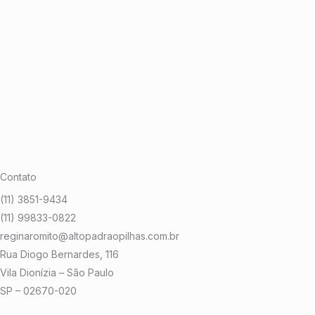
Contato
(11) 3851-9434
(11) 99833-0822
reginaromito@altopadraopilhas.com.br
Rua Diogo Bernardes, 116
Vila Dionízia – São Paulo
SP – 02670-020