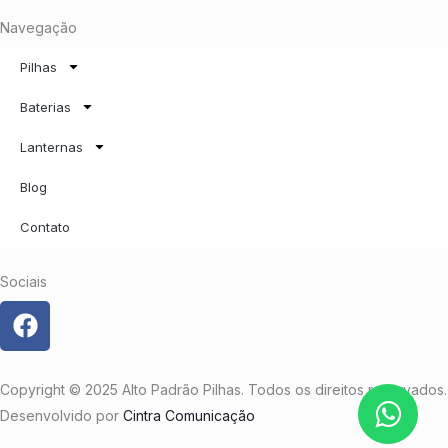
Navegação
Pilhas
Baterias
Lanternas
Blog
Contato
Sociais
F
a
c
e
Copyright © 2025 Alto Padrão Pilhas. Todos os direitos reservados.
b
Desenvolvido por
Cintra Comunicação
o