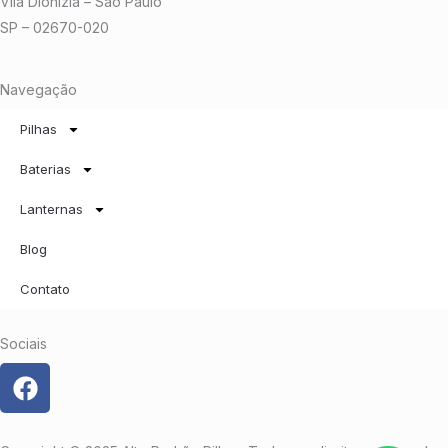
Vila Dionízia – São Paulo
SP – 02670-020
Navegação
Pilhas
Baterias
Lanternas
Blog
Contato
Sociais
F
a
c