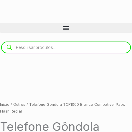
Ir
para
o
conteúdo
Pesquisar
produtos
Início
/
Outros
/ Telefone Gôndola TCF1000 Branco Compatível Pabx
Flash Redial
Telefone Gôndola