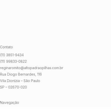
Contato
(11) 3851-9434
(11) 99833-0822
reginaromito@altopadraopilhas.com.br
Rua Diogo Bernardes, 116
Vila Dionízia – São Paulo
SP – 02670-020
Navegação