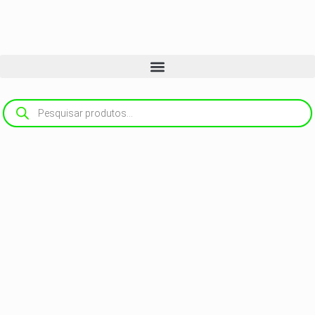
Ir
para
o
conteúdo
Pesquisar
produtos